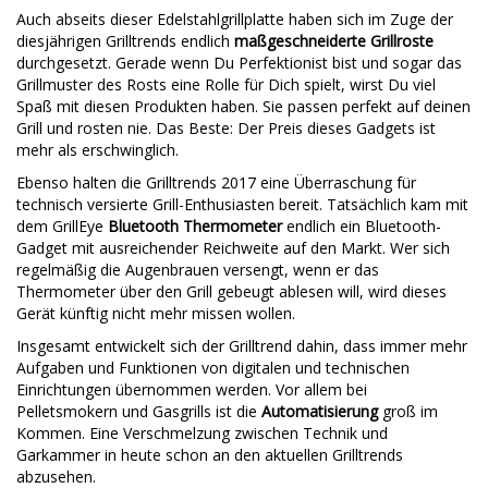
Auch abseits dieser Edelstahlgrillplatte haben sich im Zuge der
diesjährigen Grilltrends endlich
maßgeschneiderte Grillroste
durchgesetzt. Gerade wenn Du Perfektionist bist und sogar das
Grillmuster des Rosts eine Rolle für Dich spielt, wirst Du viel
Spaß mit diesen Produkten haben. Sie passen perfekt auf deinen
Grill und rosten nie. Das Beste: Der Preis dieses Gadgets ist
mehr als erschwinglich.
Ebenso halten die Grilltrends 2017 eine Überraschung für
technisch versierte Grill-Enthusiasten bereit. Tatsächlich kam mit
dem GrillEye
Bluetooth Thermometer
endlich ein Bluetooth-
Gadget mit ausreichender Reichweite auf den Markt. Wer sich
regelmäßig die Augenbrauen versengt, wenn er das
Thermometer über den Grill gebeugt ablesen will, wird dieses
Gerät künftig nicht mehr missen wollen.
Insgesamt entwickelt sich der Grilltrend dahin, dass immer mehr
Aufgaben und Funktionen von digitalen und technischen
Einrichtungen übernommen werden. Vor allem bei
Pelletsmokern und Gasgrills ist die
Automatisierung
groß im
Kommen. Eine Verschmelzung zwischen Technik und
Garkammer in heute schon an den aktuellen Grilltrends
abzusehen.