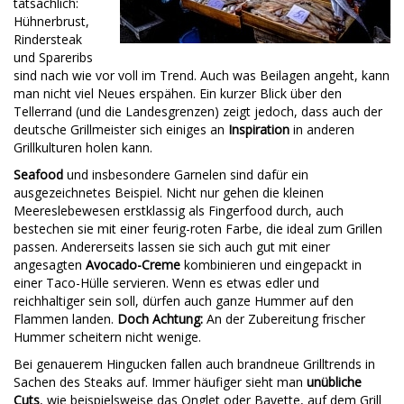
tatsächlich:
Hühnerbrust,
Rindersteak
und Spareribs
sind nach wie vor voll im Trend. Auch was Beilagen angeht, kann
man nicht viel Neues erspähen. Ein kurzer Blick über den
Tellerrand (und die Landesgrenzen) zeigt jedoch, dass auch der
deutsche Grillmeister sich einiges an
Inspiration
in anderen
Grillkulturen holen kann.
Seafood
und insbesondere Garnelen sind dafür ein
ausgezeichnetes Beispiel. Nicht nur gehen die kleinen
Meereslebewesen erstklassig als Fingerfood durch, auch
bestechen sie mit einer feurig-roten Farbe, die ideal zum Grillen
passen. Andererseits lassen sie sich auch gut mit einer
angesagten
Avocado-Creme
kombinieren und eingepackt in
einer Taco-Hülle servieren. Wenn es etwas edler und
reichhaltiger sein soll, dürfen auch ganze Hummer auf den
Flammen landen.
Doch Achtung:
An der Zubereitung frischer
Hummer scheitern nicht wenige.
Bei genauerem Hingucken fallen auch brandneue Grilltrends in
Sachen des Steaks auf. Immer häufiger sieht man
unübliche
Cuts
, wie beispielsweise das Onglet oder Bavette, auf dem Grill