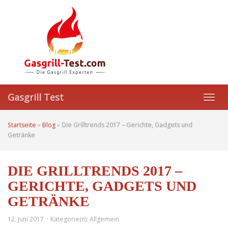
Skip
to
main
content
Gasgrill Test
Toggl
navig
Startseite
»
Blog
»
Die Grilltrends 2017 – Gerichte, Gadgets und
Getränke
DIE GRILLTRENDS 2017 –
GERICHTE, GADGETS UND
GETRÄNKE
12. Juni 2017
Kategorie(n):
Allgemein