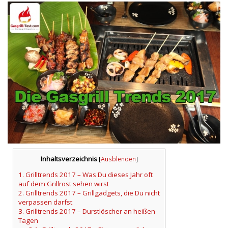
Inhaltsverzeichnis
[
Ausblenden
]
1.
Grilltrends 2017 – Was Du dieses Jahr oft
auf dem Grillrost sehen wirst
2.
Grilltrends 2017 – Grillgadgets, die Du nicht
verpassen darfst
3.
Grilltrends 2017 – Durstlöscher an heißen
Tagen