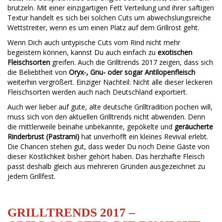
brutzeln. Mit einer einzigartigen Fett Verteilung und ihrer saftigen
Textur handelt es sich bei solchen Cuts um abwechslungsreiche
Wettstreiter, wenn es um einen Platz auf dem Grillrost geht.
Wenn Dich auch untypische Cuts vom Rind nicht mehr
begeistern können, kannst Du auch einfach zu
exotischen
Fleischsorten
greifen. Auch die Grilltrends 2017 zeigen, dass sich
die Beliebtheit von
Oryx-, Gnu- oder sogar Antilopenfleisch
weiterhin vergrößert. Einziger Nachteil: Nicht alle dieser leckeren
Fleischsorten werden auch nach Deutschland exportiert.
Auch wer lieber auf gute, alte deutsche Grilltradition pochen will,
muss sich von den aktuellen Grilltrends nicht abwenden. Denn
die mittlerweile beinahe unbekannte, gepökelte und
geräucherte
Rinderbrust (Pastrami)
hat unverhofft ein kleines Revival erlebt.
Die Chancen stehen gut, dass weder Du noch Deine Gäste von
dieser Köstlichkeit bisher gehört haben. Das herzhafte Fleisch
passt deshalb gleich aus mehreren Gründen ausgezeichnet zu
jedem Grillfest.
GRILLTRENDS 2017 –