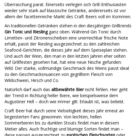
Überraschung parat. Einerseits verlegen sich Grill-Enthusiasten
wieder sehr stark auf klassische Getränke, andererseits ist vor
allem der facettenreiche Markt des Craft Beers voll im Kommen.
An traditionellen Getränken stehen in den diesjährigen Grilltrends
Gin Tonic und Riesling
ganz oben. Während Gin Tonic durch
Limetten- und Zitronenscheiben eine unerreichbar frische Note
erhält, passt der Riesling ausgezeichnet zu den zahlreichen
Seafood-Gerichten, die dieses Jahr auf dem Speiseplan stehen.
Und auch der Wein, den man in den letzten Jahren eher selten
auf Grillfesten gesehen hat, hat eine neue Nische gefunden:
Wild. Der starke, vollmundige Geschmack des Weins passt ideal
zu den Geschmacksnuancen von gegrilltem Fleisch von
Wildschwein, Hirsch und Co.
Natürlich darf auch das
altbewährte Bier
nicht fehlen. Hier geht
der Trend in Richtung heller Biere, wie beispielsweise dem
Augustiner Hell – doch wie immer gilt: Erlaubt ist, was beliebt.
Craft Beer hat durch seine Vielseitigkeit dieses Jahr erneut an
begeisterten Fans gewonnen. Von leichten, hellen
Sommerbieren bis zu dunklen Stouts findet man in diesem
Metier alles. Auch fruchtige und blumige Sorten findet man –
diese passen ausgezeichnet zu
exotischen Fleischsorten
oder