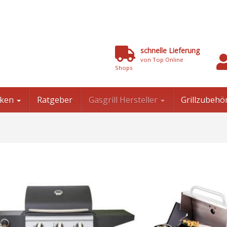
schnelle Lieferung
von Top Online
Shops
niken
Ratgeber
Gasgrill Hersteller
Grillzubehö