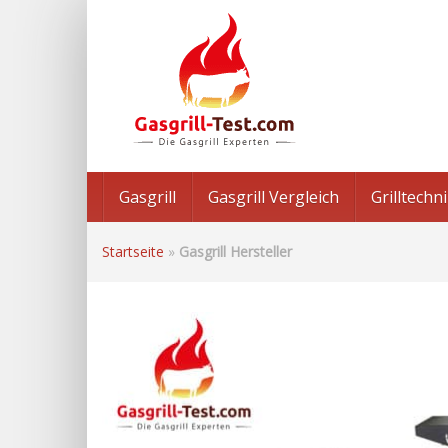
Skip
to
main
content
Gasgrill
Gasgrill Vergleich
Grilltech
Startseite
»
Gasgrill Hersteller