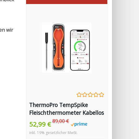
en wir
ThermoPro TempSpike
Fleischthermometer Kabellos
150m Bluetooth
89,00 €
52,99 €
Grillthermometer IP67 Meat
inkl. 19% gesetzlicher MwSt.
Thermometer