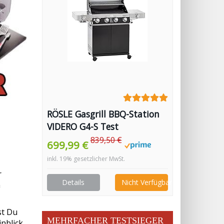
RÖSLE Gasgrill BBQ-Station
VIDERO G4-S Test
839,50 €
699,99 €
inkl. 19% gesetzlicher MwSt.
r
Details
Nicht Verfügbar
h
st Du
MEHRFACHER TESTSIEGER
inblick