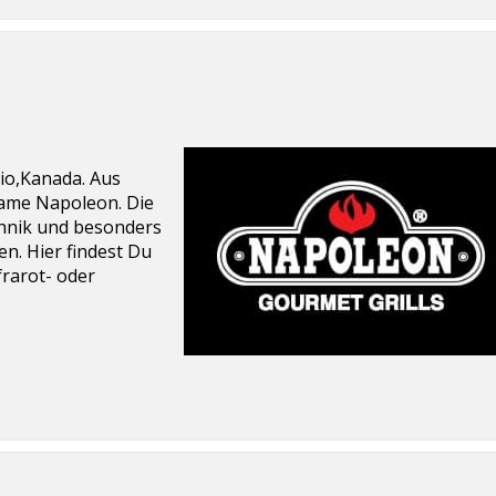
io,Kanada. Aus
name Napoleon. Die
chnik und besonders
n. Hier findest Du
frarot- oder