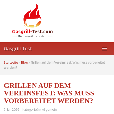
Skip
to
main
content
Gasgrill Test
Toggl
navig
Startseite
»
Blog
»
Grillen auf dem Vereinsfest: Was muss vorbereitet
werden?
GRILLEN AUF DEM
VEREINSFEST: WAS MUSS
VORBEREITET WERDEN?
7. Juli 2026
Kategorie(n):
Allgemein