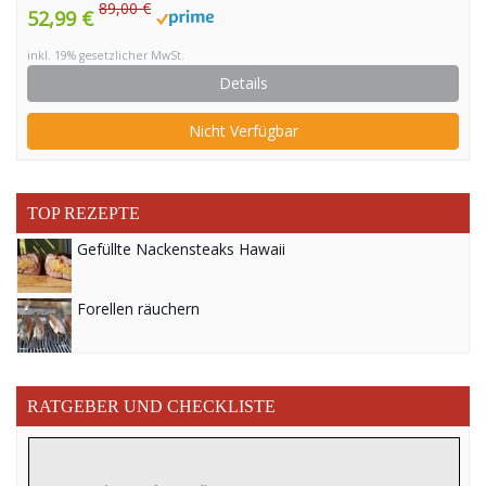
Thermometer Bratenthermometer für Backofen Grill
89,00 €
52,99 €
Smoker Rotisserie Airfryer Sicher im Geschirrspüler
inkl. 19% gesetzlicher MwSt.
Details
Nicht Verfügbar
TOP REZEPTE
Gefüllte Nackensteaks Hawaii
Forellen räuchern
RATGEBER UND CHECKLISTE