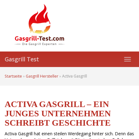
Skip
to
main
content
Gasgrill Test
Toggl
navig
Startseite
»
Gasgrill Hersteller
»
Activa Gasgrill
ACTIVA GASGRILL – EIN
JUNGES UNTERNEHMEN
SCHREIBT GESCHICHTE
Activa Gasgrill hat einen steilen Werdegang hinter sich. Denn das