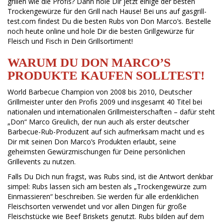
grillen wie die Profis? Dann hole Dir jetzt einige der besten
Trockengewürze für den Grill nach Hause! Bei uns auf gasgrill-
test.com findest Du die besten Rubs von Don Marco’s. Bestelle
noch heute online und hole Dir die besten Grillgewürze für
Fleisch und Fisch in Dein Grillsortiment!
WARUM DU DON MARCO’S
PRODUKTE KAUFEN SOLLTEST!
World Barbecue Champion von 2008 bis 2010, Deutscher
Grillmeister unter den Profis 2009 und insgesamt 40 Titel bei
nationalen und internationalen Grillmeisterschaften – dafür steht
„Don“ Marco Greulich, der nun auch als erster deutscher
Barbecue-Rub-Produzent auf sich aufmerksam macht und es
Dir mit seinen Don Marco’s Produkten erlaubt, seine
geheimsten Gewürzmischungen für Deine persönlichen
Grillevents zu nutzen.
Falls Du Dich nun fragst, was Rubs sind, ist die Antwort denkbar
simpel: Rubs lassen sich am besten als „Trockengewürze zum
Einmassieren“ beschreiben. Sie werden für alle erdenklichen
Fleischsorten verwendet und vor allen Dingen für große
Fleischstücke wie Beef Briskets genutzt. Rubs bilden auf dem