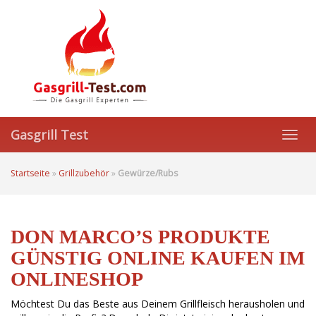
Skip
to
main
content
Gasgrill Test
Toggl
navig
Startseite
»
Grillzubehör
»
Gewürze/Rubs
DON MARCO’S PRODUKTE
GÜNSTIG ONLINE KAUFEN IM
ONLINESHOP
Möchtest Du das Beste aus Deinem Grillfleisch herausholen und