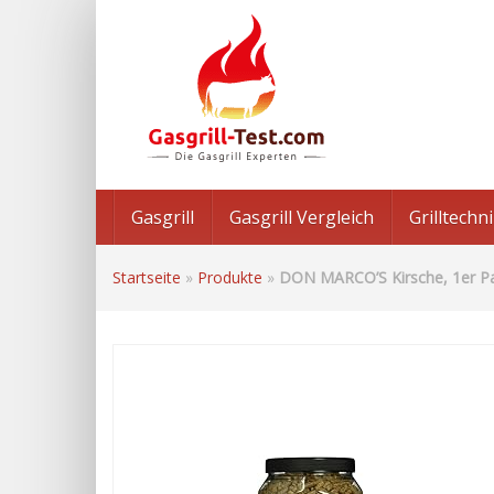
Skip
to
main
content
Gasgrill
Gasgrill Vergleich
Grilltech
Startseite
»
Produkte
»
DON MARCO’S Kirsche, 1er Pac