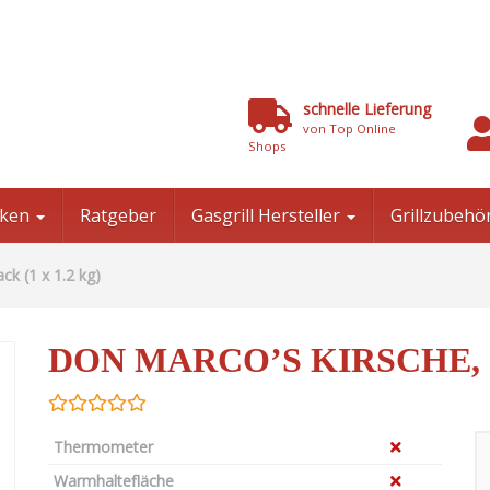
schnelle Lieferung
von Top Online
Shops
niken
Ratgeber
Gasgrill Hersteller
Grillzubehö
k (1 x 1.2 kg)
DON MARCO’S KIRSCHE, 1
Thermometer
Warmhaltefläche