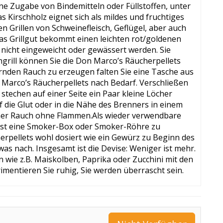
hne Zugabe von Bindemitteln oder Füllstoffen, unter
 Kirschholz eignet sich als mildes und fruchtiges
n Grillen von Schweinefleisch, Geflügel, aber auch
das Grillgut bekommt einen leichten rot/goldenen
 nicht eingeweicht oder gewässert werden. Sie
rill können Sie die Don Marco’s Räucherpellets
rnden Rauch zu erzeugen falten Sie eine Tasche aus
n Marco’s Räucherpellets nach Bedarf. Verschließen
stechen auf einer Seite ein Paar kleine Löcher
 die Glut oder in die Nähe des Brenners in einem
feiner Rauch ohne Flammen.Als wieder verwendbare
l ist eine Smoker-Box oder Smoker-Röhre zu
rpellets wohl dosiert wie ein Gewürz zu Beginn des
as nach. Insgesamt ist die Devise: Weniger ist mehr.
wie z.B. Maiskolben, Paprika oder Zucchini mit den
imentieren Sie ruhig, Sie werden überrascht sein.