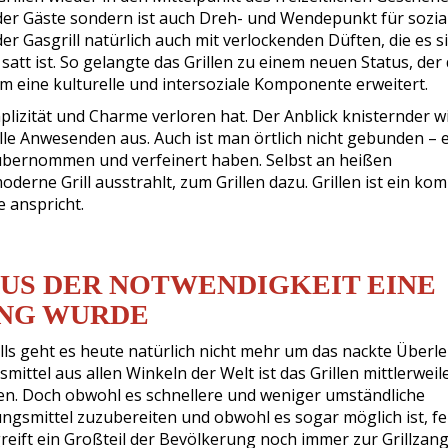
en der Gäste sondern ist auch Dreh- und Wendepunkt für sozia
der Gasgrill natürlich auch mit verlockenden Düften, die es s
satt ist. So gelangte das Grillen zu einem neuen Status, der 
um eine kulturelle und intersoziale Komponente erweitert.
plizität und Charme verloren hat. Der Anblick knisternder w
lle Anwesenden aus. Auch ist man örtlich nicht gebunden – 
 übernommen und verfeinert haben. Selbst an heißen
erne Grill ausstrahlt, zum Grillen dazu. Grillen ist ein kom
 anspricht.
AUS DER NOTWENDIGKEIT EINE
UNG WURDE
lls geht es heute natürlich nicht mehr um das nackte Überl
ittel aus allen Winkeln der Welt ist das Grillen mittlerweil
len. Doch obwohl es schnellere und weniger umständliche
ngsmittel zuzubereiten und obwohl es sogar möglich ist, fe
greift ein Großteil der Bevölkerung noch immer zur Grillzang