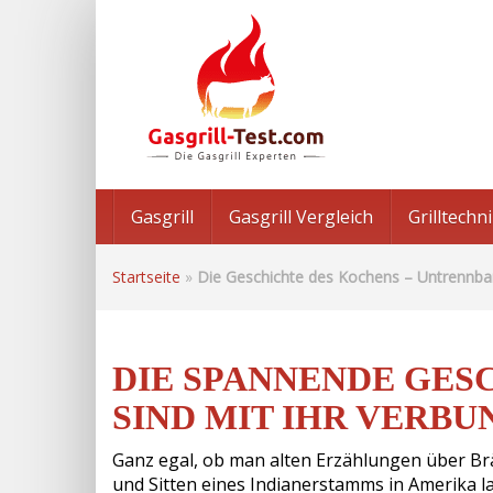
Skip
to
main
content
Gasgrill
Gasgrill Vergleich
Grilltech
Startseite
»
Die Geschichte des Kochens – Untrennba
DIE SPANNENDE GESC
SIND MIT IHR VERBU
Ganz egal, ob man alten Erzählungen über B
und Sitten eines Indianerstamms in Amerika l