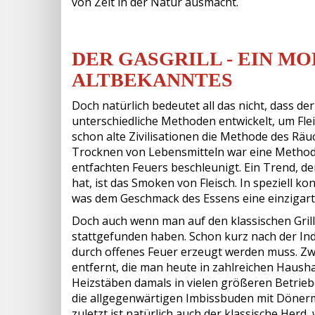
von Zeit in der Natur ausmacht.
DER GASGRILL - EIN M
ALTBEKANNTES
Doch natürlich bedeutet all das nicht, dass de
unterschiedliche Methoden entwickelt, um Fle
schon alte Zivilisationen die Methode des Rä
Trocknen von Lebensmitteln war eine Methode
entfachten Feuers beschleunigt. Ein Trend, de
hat, ist das Smoken von Fleisch. In speziell 
was dem Geschmack des Essens eine einzigarti
Doch auch wenn man auf den klassischen Grill
stattgefunden haben. Schon kurz nach der Indu
durch offenes Feuer erzeugt werden muss. Zw
entfernt, die man heute in zahlreichen Haushal
Heizstäben damals in vielen größeren Betri
die allgegenwärtigen Imbissbuden mit Dönerm
zuletzt ist natürlich auch der klassische Herd,