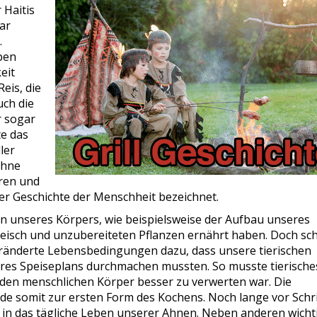
 Haitis
ar
.
ben
eit
Reis, die
uch die
r sogar
e das
ler
ohne
ren und
der Geschichte der Menschheit bezeichnet.
n unseres Körpers, wie beispielsweise der Aufbau unseres
leisch und unzubereiteten Pflanzen ernährt haben. Doch sc
veränderte Lebensbedingungen dazu, dass unsere tierischen
res Speiseplans durchmachen mussten. So musste tierische
 den menschlichen Körper besser zu verwerten war. Die
e somit zur ersten Form des Kochens. Noch lange vor Schri
g in das tägliche Leben unserer Ahnen. Neben anderen wicht