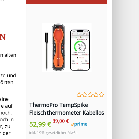
EN
n alten
rze und
hörten
eine
ThermoPro TempSpike
re auf
Fleischthermometer Kabellos
noch,
och in
150m Bluetooth
89,00 €
52,99 €
r, zu
Grillthermometer IP67 Meat
n der
inkl. 19% gesetzlicher MwSt.
Thermometer