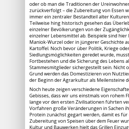
oder ob man die Traditionen der Ureinwohner
zurückverfolgt – die Zubereitung von Essen w
immer ein zentraler Bestandteil alter Kulturen
Teilweise hing historisch gesehen das Überle
einzelner Bevölkerungen von der Zugänglichk
einzelner Lebensmittel ab. Beispiele sind hier 
Maniok-Wurzel oder in jüngerer Geschichte a
Kartoffel. Noch bevor über Politik, Kriege ode
Siedlungsmöglichkeiten geredet wurde, musst
Fortbestehen und die Sicherung des Lebens al
Stammesmitglieder sichergestellt sein. Nicht 
Grund werden das Domestizieren von Nutztie
der Beginn der Agrarkultur als Meilensteine 
Noch heute zeigen verschiedene Eigenschafte
Gebisses, dass wir uns einstmals von rohem F
lange vor den ersten Zivilisationen führten 
Vorfahren große Veränderungen in Sachen ih
Protein zunächst gegart werden, damit es für
Zubereitung von Speisen über dem Feuer wurd
Kultur und Bauwerken hielt das Grillen Einzu