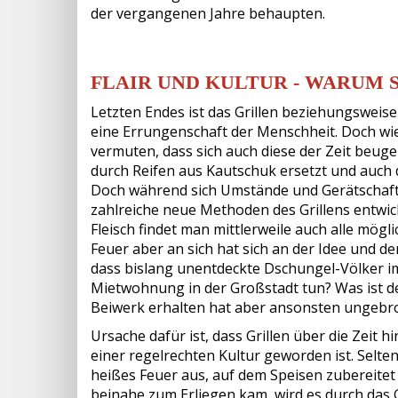
der vergangenen Jahre behaupten.
FLAIR UND KULTUR - WARUM 
Letzten Endes ist das Grillen beziehungsweis
eine Errungenschaft der Menschheit. Doch wie
vermuten, dass sich auch diese der Zeit beug
durch Reifen aus Kautschuk ersetzt und auch d
Doch während sich Umstände und Gerätschaft
zahlreiche neue Methoden des Grillens entwic
Fleisch findet man mittlerweile auch alle mög
Feuer aber an sich hat sich an der Idee und de
dass bislang unentdeckte Dschungel-Völker i
Mietwohnung in der Großstadt tun? Was ist de
Beiwerk erhalten hat aber ansonsten ungebro
Ursache dafür ist, dass Grillen über die Zei
einer regelrechten Kultur geworden ist. Sel
heißes Feuer aus, auf dem Speisen zubereite
beinahe zum Erliegen kam, wird es durch das G