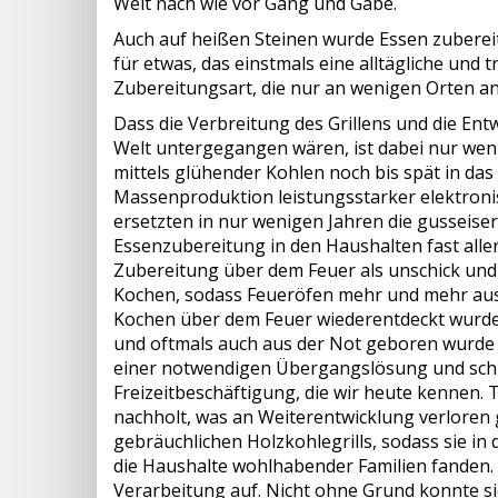
Welt nach wie vor Gang und Gäbe.
Auch auf heißen Steinen wurde Essen zubereite
für etwas, das einstmals eine alltägliche und 
Zubereitungsart, die nur an wenigen Orten a
Dass die Verbreitung des Grillens und die Entw
Welt untergegangen wären, ist dabei nur we
mittels glühender Kohlen noch bis spät in das 
Massenproduktion leistungsstarker elektronis
ersetzten in nur wenigen Jahren die gusseise
Essenzubereitung in den Haushalten fast aller
Zubereitung über dem Feuer als unschick und a
Kochen, sodass Feueröfen mehr und mehr aus 
Kochen über dem Feuer wiederentdeckt wurde
und oftmals auch aus der Not geboren wurde 
einer notwendigen Übergangslösung und schli
Freizeitbeschäftigung, die wir heute kennen. Ta
nachholt, was an Weiterentwicklung verloren
gebräuchlichen Holzkohlegrills, sodass sie i
die Haushalte wohlhabender Familien fanden. 
Verarbeitung auf. Nicht ohne Grund konnte si