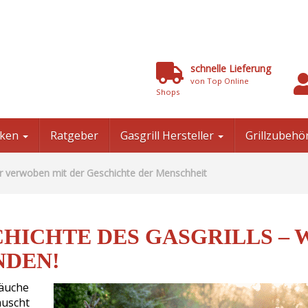
schnelle Lieferung
von Top Online
Shops
niken
Ratgeber
Gasgrill Hersteller
Grillzubehö
r verwoben mit der Geschichte der Menschheit
HICHTE DES GASGRILLS – 
NDEN!
räuche
auscht