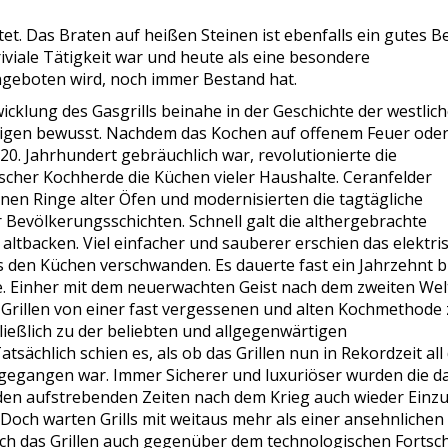
t. Das Braten auf heißen Steinen ist ebenfalls ein gutes Be
triviale Tätigkeit war und heute als eine besondere
ngeboten wird, noch immer Bestand hat.
icklung des Gasgrills beinahe in der Geschichte der westlic
nigen bewusst. Nachdem das Kochen auf offenem Feuer ode
20. Jahrhundert gebräuchlich war, revolutionierte die
cher Kochherde die Küchen vieler Haushalte. Ceranfelder
rnen Ringe alter Öfen und modernisierten die tagtägliche
 Bevölkerungsschichten. Schnell galt die althergebrachte
ltbacken. Viel einfacher und sauberer erschien das elektri
den Küchen verschwanden. Es dauerte fast ein Jahrzehnt b
. Einher mit dem neuerwachten Geist nach dem zweiten Wel
Grillen von einer fast vergessenen und alten Kochmethode
eßlich zu der beliebten und allgegenwärtigen
tsächlich schien es, als ob das Grillen nun in Rekordzeit all
 gegangen war. Immer Sicherer und luxuriöser wurden die d
n den aufstrebenden Zeiten nach dem Krieg auch wieder Einzu
Doch warten Grills mit weitaus mehr als einer ansehnlichen
ch das Grillen auch gegenüber dem technologischen Fortsch