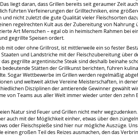
as liegt daran, dass Grillen bereits seit geraumer Zeit auc
lich führten Verfeinerungen der Grilltechniken, eine größer
nd nicht zuletzt die gute Qualität vieler Fleischsorten daz
einen regelrechten Kult aus der Zubereitung von Nahrung 
izierte Art Menschen – egal ob in heimischem Rahmen bei e
d gegrillte Speisen ordert.
mit oder ohne Grillrost, ist mittlerweile ein so fester Best
 Staaten und Landstriche mit der Fleischzubereitung über 
das gegrillte argentinische Steak sind deshalb beinahe sch
ch bedeutende Stätten der Grillkunst berichten, führen kulina
dte. Sogar Wettbewerbe im Grillen werden regelmäßig abgeh
ionen und weltweit aktive Vereine Meisterschaften, in dene
hiedlichen Disziplinen der amtierende Gewinner gewählt wir
hme von Teams aus aller Welt immer wieder unter den zehn 
 freien Natur sind Feuer und Grillen nicht mehr wegzudenken.
er auch mit der Möglichkeit einher, etwas über den züngel
ws oder Fleischspieße sind hier nur mögliche Auszüge. Un
iele einen großen Teil des Reizes ausmachen, den das Verbri