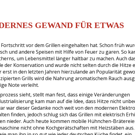
ODERNES GEWAND FÜR ETWAS
r Fortschritt vor dem Grillen eingehalten hat. Schon früh wu
isch und andere Speisen mit Hilfe von Feuer zu garen. So k
ucherns, um Lebensmittel länger haltbar zu machen. Auch da
 der Konservation und wurde nicht selten durch die Hitze 
r erst in den letzten Jahren hierzulande an Popularität ge
konzipierten Grills wird die Nahrung aromatischem Rauch ausg
ge Note verleiht.
prozess sieht, stellt man fest, dass einige Veränderungen
strialisierung kam man auf die Idee, dass Hitze nicht unbe
ar war dieser Gedanke noch weit von den modernen Elektro-
ten finden, jedoch schlug sich das Grillen mit elektrisch Erh
eben nieder. Auch heute kommen mobile Hühnchen-Brätereie
aschine nicht ohne Kochgerätschaften mit Heizstäben aus.
 wie man ihn in so gut wie jeder deutschen Küche findet, ein