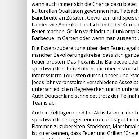
wann auch immer sich die Chance dazu bietet. D
kulturellen Qualitäten gewonnen hat. Tatsäch
Bandbreite an Zutaten, Gewürzen und Speisen u
Länder wie Amerika, Deutschland oder Korea 
Feuer machen. Grillen verbindet auf unkompl
Barbecue im Garten oder wenn man ausgeht un
Die Essenszubereitung über dem Feuer, egal ob 
mancher Bevölkerungskreise, dass sich ganze
Feuer brüsten. Das Texanische Barbecue oder 
sprichwörtlich. Reiseführer, die über historis
interessierte Touristen durch Länder und Stä
Jedes Jahr veranstalten verschiedene Assoziat
unterschiedlichen Regelwerken und in untersc
Auch Deutschland schneidet trotz der Teilna
Teams ab.
Auch in Zeltlagern und bei Aktivitäten in der
sprichwörtliche Lagerfeuerromantik geht imm
Flammen zuzubereiten. Stockbrot, Marshmallo
ist zu erkennen, dass Feuer und Grillen für v