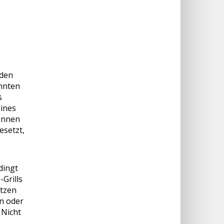
rden
annten
s
eines
wonnen
esetzt,
dingt
Grills
itzen
n oder
 Nicht