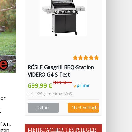
RÖSLE Gasgrill BBQ-Station
VIDERO G4-S Test
839,50 €
699,99 €
inkl. 19% gesetzlicher MwSt.
hon
Details
Nicht Verfügbar
s
ften,
igen
MEHRFACHER TESTSIEGER