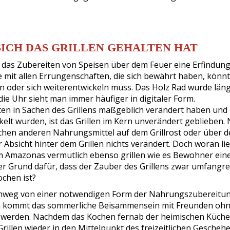
SICH DAS GRILLEN GEHALTEN HAT
e das Zubereiten von Speisen über dem Feuer eine Erfindun
 mit allen Errungenschaften, die sich bewährt haben, könn
en oder sich weiterentwickeln muss. Das Holz Rad wurde län
ie Uhr sieht man immer häufiger in digitaler Form.
en in Sachen des Grillens maßgeblich verändert haben und
kelt wurden, ist das Grillen im Kern unverändert geblieben.
lichen anderen Nahrungsmittel auf dem Grillrost oder über 
r Absicht hinter dem Grillen nichts verändert. Doch woran lie
m Amazonas vermutlich ebenso grillen wie es Bewohner ein
r Grund dafür, dass der Zauber des Grillens zwar umfangre
chen ist?
t hinweg von einer notwendigen Form der Nahrungszubereitu
ten kommt das sommerliche Beisammensein mit Freunden ohn
t werden. Nachdem das Kochen fernab der heimischen Küche
rillen wieder in den Mittelpunkt des freizeitlichen Gescheh