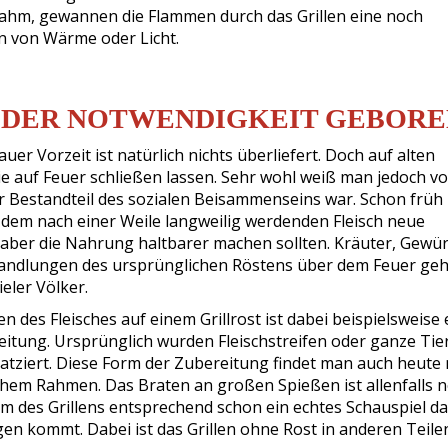
nahm, gewannen die Flammen durch das Grillen eine noch
n von Wärme oder Licht.
S DER NOTWENDIGKEIT GEBOR
uer Vorzeit ist natürlich nichts überliefert. Doch auf alten
e auf Feuer schließen lassen. Sehr wohl weiß man jedoch vo
er Bestandteil des sozialen Beisammenseins war. Schon früh
 dem nach einer Weile langweilig werdenden Fleisch neue
aber die Nahrung haltbarer machen sollten. Kräuter, Gewü
andlungen des ursprünglichen Röstens über dem Feuer ge
eler Völker.
n des Fleisches auf einem Grillrost ist dabei beispielsweise 
itung. Ursprünglich wurden Fleischstreifen oder ganze Tie
latziert. Diese Form der Zubereitung findet man auch heute 
chem Rahmen. Das Braten an großen Spießen ist allenfalls n
orm des Grillens entsprechend schon ein echtes Schauspiel da
n kommt. Dabei ist das Grillen ohne Rost in anderen Teile