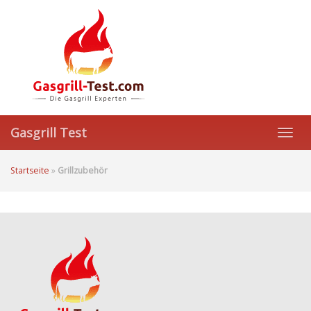
Skip
to
main
content
Gasgrill Test
Toggl
navig
Startseite
»
Grillzubehör