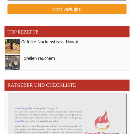
Nicht Verfügbar
TOP REZEPTE
Gefüllte Nackensteaks Hawaii
Forellen räuchern
RATGEBER UND CHECKLISTE
Einsteigerberatung für Gasgrills
Das Grillen mit Gas ist an sich
eine
tolle Sache. Doch immer wieder hört man
von Menschen, die aufgrund des Gases zumeist
völlig
unberechtigte Ängsten
mit sich
herumtragen
. Dadurch trauen sie sich meist nicht s
o richtig an den
Gasgrill
heran, aus Angst etwas falsch zu machen.
Andere Gerüchte
,
wie „
Gegrilltes schmeckt nur mit Holzkohle
gegrillt
“ hört
man zudem auch immer wieder. Was
hingegen
die Vorteile von einem
Gasgrill sind und
welche Grundregeln es besonders
als Neuling auf diesem