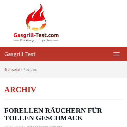
Skip
to
main
content
Gasgrill Test
Toggl
navig
Startseite
»
Recipes
ARCHIV
FORELLEN RÄUCHERN FÜR
TOLLEN GESCHMACK