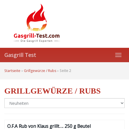
Skip
to
main
content
Gasgrill Test
Toggl
navig
Startseite
»
Grillgewürze / Rubs
»
Seite 2
GRILLGEWÜRZE / RUBS
O.F.A Rub von Klaus grillt…. 250 g Beutel