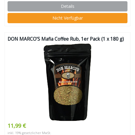
Details
Nicht Verfügbar
DON MARCO’S Mafia Coffee Rub, 1er Pack (1 x 180 g)
11,99 €
inkl. 19% gesetzlicher MwSt.