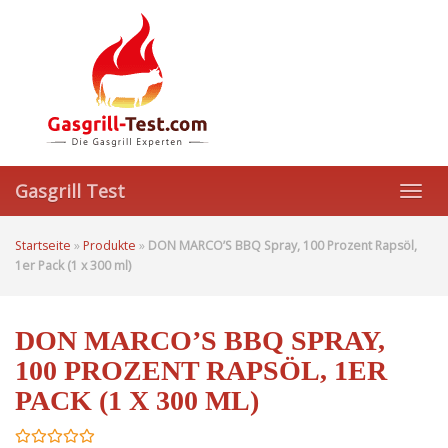
Skip
to
main
content
Gasgrill Test
Toggl
navig
Startseite
»
Produkte
»
DON MARCO’S BBQ Spray, 100 Prozent Rapsöl,
1er Pack (1 x 300 ml)
DON MARCO’S BBQ SPRAY,
100 PROZENT RAPSÖL, 1ER
PACK (1 X 300 ML)