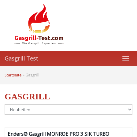
Skip
to
main
content
Gasgrill Test
Toggl
navig
Startseite
»
Gasgrill
GASGRILL
Enders® Gasgrill MONROE PRO 3 SIK TURBO