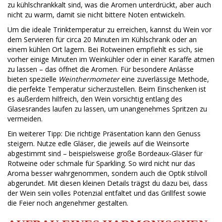
zu kühlschrankkalt sind, was die Aromen unterdrückt, aber auch
nicht zu warm, damit sie nicht bittere Noten entwickeln.
Um die ideale Trinktemperatur zu erreichen, kannst du Wein vor
dem Servieren für circa 20 Minuten im Kühlschrank oder an
einem kühlen Ort lagern. Bei Rotweinen empfiehlt es sich, sie
vorher einige Minuten im Weinkühler oder in einer Karaffe atmen
zu lassen – das öffnet die Aromen. Für besondere Anlässe
bieten spezielle
Weinthermometer
eine zuverlässige Methode,
die perfekte Temperatur sicherzustellen. Beim Einschenken ist
es außerdem hilfreich, den Wein vorsichtig entlang des
Glasesrandes laufen zu lassen, um unangenehmes Spritzen zu
vermeiden.
Ein weiterer Tipp: Die richtige Präsentation kann den Genuss
steigern. Nutze edle Gläser, die jeweils auf die Weinsorte
abgestimmt sind – beispielsweise große Bordeaux-Gläser für
Rotweine oder schmale für Sparkling. So wird nicht nur das
Aroma besser wahrgenommen, sondern auch die Optik stilvoll
abgerundet. Mit diesen kleinen Details trägst du dazu bei, dass
der Wein sein volles Potenzial entfaltet und das Grillfest sowie
die Feier noch angenehmer gestalten.