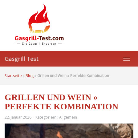
Skip
to
main
content
Gasgrill Test
Toggl
navig
Startseite
»
Blog
»
Grillen und Wein » Perfekte Kombination
GRILLEN UND WEIN »
PERFEKTE KOMBINATION
22. Januar 2026
Kategorie(n):
Allgemein