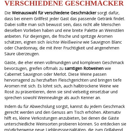
VERSCHIEDENE GESCHMÄCKER
Die
Weinauswahl für verschiedene Geschmäcker
sorgt dafür,
dass bei einem Grillfest jeder Gast das passende Getränk findet.
Dabei sollte man sich bewusst sein, dass nicht alle Menschen
dieselben Vorlieben haben und eine breite Palette an Weinstilen
anbieten. Für diejenigen, die frische und spritzige Aromen
schätzen, eignen sich
leichte Weißweine
wie Sauvignon Blanc
oder Chardonnay, die mit ihrer Fruchtigkeit und angenehmen
Säure überzeugen.
Gäste, die eher einen vollmundigen und komplexen Geschmack
bevorzugen, greifen oftmals zu
samtigen Rotweinen
wie
Cabernet Sauvignon oder Merlot. Diese Weine passen
hervorragend zu herzhaften Fleischgerichten und bringen tiefe
Aromen mit sich. Es lohnt sich, auch halbtrockene Weine wie
Rosé zu präsentieren, denn sie sind vielseitig einsetzbar und
sprechen sowohl Weinneulinge als auch Kenner an.
Indem du für Abwechslung sorgst, kannst du jedem Geschmack
gerecht werden und den Genuss am Tisch erhöhen. Alternativ
hilft es, kleine Verkostungen anzubieten, bei denen die Gäste
unterschiedliche Weinsorten probieren können. So entdecken sie
möglicherweise neue Lieblingsspezialitäten, die zum Grillabend