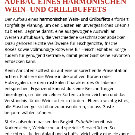
AUFBAU EINES HARMONISCHEN
WEIN- UND GRILLBUFFETS
Der Aufbau eines
harmonischen Wein- und Grillbuffets
erfordert
sorgfältige Planung, um den Gästen ein unvergessliches Erlebnis
zu bieten. Beginne damit, eine ausgewogene Auswahl an
Weinen aufzubauen, die verschiedene Geschmäcker abdecken.
Dazu gehören leichte Weißweine für Fischgerichte, frische
Rosés sowie vollmundige Rotweine für Fleischliebhaber. Sorge
zudem für genügend Getränke, damit jeder Gast seine Favoriten
entdecken kann.
Beim Anrichten solltest du auf eine ansprechende Präsentation
achten. Platziere die Weine in dekorativen Körben oder
Holzregalen, die dem rustikalen Charakter des Grillabends
entsprechen. Ergänzend kannst du kleine Beschriftungen
hinzufügen, um die einzelnen Sorten zu kennzeichnen und das
Verständnis für die Weinsorten zu fördern. Ebenso wichtig ist es,
alle Flaschen gut sichtbar zu präsentieren, sodass Gäste
bequem wählen können.
Stelle außerdem passenden Begleit-
Zubehör
bereit, wie
Korkenzieher, Weinkelche und spezielle Serviertücher. So
erleichterst du den Ablauf und schaffst gleichzeitig eine elegante