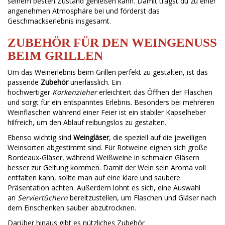
seinem besten Zustand genießen kann. Damit trägst du zu einer
angenehmen Atmosphäre bei und förderst das
Geschmackserlebnis insgesamt.
ZUBEHÖR FÜR DEN WEINGENUSS
BEIM GRILLEN
Um das Weinerlebnis beim Grillen perfekt zu gestalten, ist das
passende
Zubehör
unerlässlich. Ein
hochwertiger
Korkenzieher
erleichtert das Öffnen der Flaschen
und sorgt für ein entspanntes Erlebnis. Besonders bei mehreren
Weinflaschen während einer Feier ist ein stabiler Kapselheber
hilfreich, um den Ablauf reibungslos zu gestalten.
Ebenso wichtig sind
Weingläser
, die speziell auf die jeweiligen
Weinsorten abgestimmt sind. Für Rotweine eignen sich große
Bordeaux-Gläser, während Weißweine in schmalen Gläsern
besser zur Geltung kommen. Damit der Wein sein Aroma voll
entfalten kann, sollte man auf eine klare und saubere
Präsentation achten. Außerdem lohnt es sich, eine Auswahl
an
Serviertüchern
bereitzustellen, um Flaschen und Gläser nach
dem Einschenken sauber abzutrocknen.
Darüber hinaus gibt es nützliches Zubehör