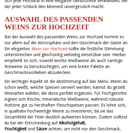
sich jede Festivität in eine elegante Genussreise verwandeln, bei
der jeder Schluck den Moment unvergesslich macht.
AUSWAHL DES PASSENDEN
WEINS ZUR HOCHZEIT
Bei der Auswahl des passenden Weins zur Hochzeit kommt es
vor allem auf die Atmosphäre und den Geschmack der Gäste an.
Ein elegantes
Wein zur Hochzeit
sollte die festliche Stimmung
unterstreichen und gleichzeitig vielseitig einsetzbar sein. Hierbei
empfiehlt es sich, sowohl leichte Weißweine als auch samtige
Rotweine zu berücksichtigen, um eine breite Palette an
Geschmacksvorlieben abzudecken.
Ein wichtiger Aspekt ist die Abstimmung auf das Menü. Wenn du
schon weißt, welche Speisen serviert werden, kannst du gezielt
Weinarten wählen, die diese perfekt ergänzen. Für Fischgerichte
eignen sich frische, mineralische Weißweine, während robuste
Rottöne gut zu herzhaften Fleischspeisen passen. Es lohnt sich,
in qualitativ hochwertige Weine zu investieren, da sie das
Gesamtbild der Feier deutlich aufwerten können. Zudem solltest
du bei der Entscheidung auf
Alkoholgehalt,
Fruchtigkeit
und
Säure
achten, um nicht nur den Geschmack,