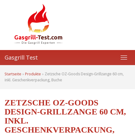
Skip
to
main
content
Gasgrill Test
Toggl
navig
Startseite
»
Produkte
»
Zetzsche OZ-Goods Design-Grillzange 60 cm,
inkl. Geschenkverpackung, Buche
ZETZSCHE OZ-GOODS
DESIGN-GRILLZANGE 60 CM,
INKL.
GESCHENKVERPACKUNG,