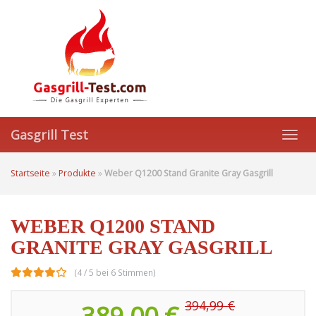
Skip
to
main
content
Gasgrill Test
Toggl
navig
Startseite
»
Produkte
»
Weber Q1200 Stand Granite Gray Gasgrill
WEBER Q1200 STAND
GRANITE GRAY GASGRILL
(4 / 5 bei 6 Stimmen)
394,99 €
389,00 €