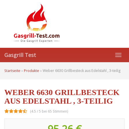
Skip
to
main
content
Gasgrill Test
Toggl
navig
Startseite
»
Produkte
»
Weber 6630 Grillbesteck aus Edelstahl , 3-teilig
WEBER 6630 GRILLBESTECK
AUS EDELSTAHL , 3-TEILIG
(4.5 / 5 bei 65 Stimmen)
95,26 €