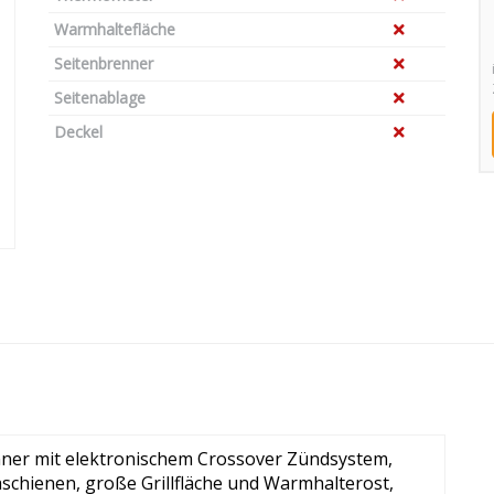
Warmhaltefläche
Seitenbrenner
Seitenablage
Deckel
nner mit elektronischem Crossover Zündsystem,
aschienen, große Grillfläche und Warmhalterost,