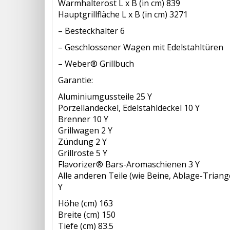
Warmhalterost L x B (in cm) 839
Hauptgrillfläche L x B (in cm) 3271
– Besteckhalter 6
– Geschlossener Wagen mit Edelstahltüren
– Weber® Grillbuch
Garantie:
Aluminiumgussteile 25 Y
Porzellandeckel, Edelstahldeckel 10 Y
Brenner 10 Y
Grillwagen 2 Y
Zündung 2 Y
Grillroste 5 Y
Flavorizer® Bars-Aromaschienen 3 Y
Alle anderen Teile (wie Beine, Ablage-Trian
Y
Höhe (cm) 163
Breite (cm) 150
Tiefe (cm) 83.5