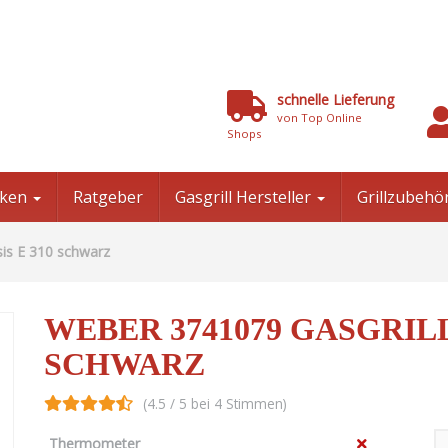
schnelle Lieferung
von Top Online
Shops
niken
Ratgeber
Gasgrill Hersteller
Grillzubehö
is E 310 schwarz
WEBER 3741079 GASGRILL
SCHWARZ
(4.5 / 5 bei 4 Stimmen)
Thermometer