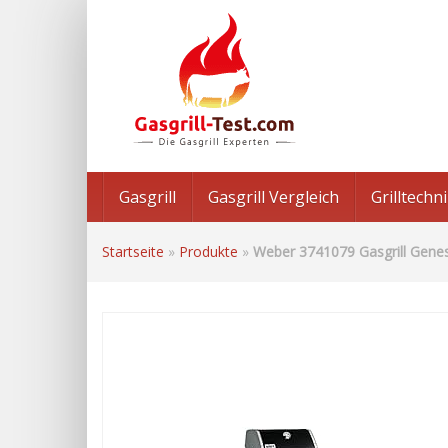
Skip
to
main
content
Gasgrill
Gasgrill Vergleich
Grilltech
Startseite
»
Produkte
»
Weber 3741079 Gasgrill Genes