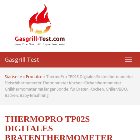
Skip
to
main
content
Gasgrill Test
Toggl
navig
Startseite
»
Produkte
»
ThermoPro TP02S Digitales Bratenthermometer
Fleischthermometer Thermometer Kochen Küchenthermometer
Grillthermometer mit langer Sonde, für Braten, Kochen, Grillen/BBQ,
Backen, Baby-Ernährung
THERMOPRO TP02S
DIGITALES
BRATENTHERMOMETER