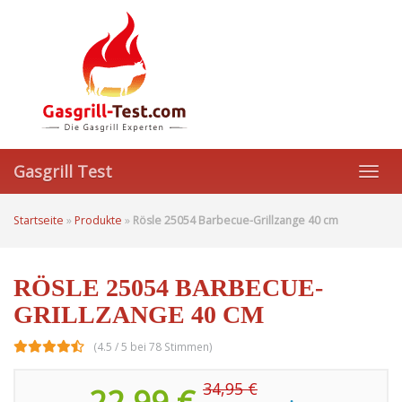
Skip
to
main
content
Gasgrill Test
Toggl
navig
Startseite
»
Produkte
»
Rösle 25054 Barbecue-Grillzange 40 cm
RÖSLE 25054 BARBECUE-
GRILLZANGE 40 CM
(4.5 / 5 bei 78 Stimmen)
34,95 €
22,99 €