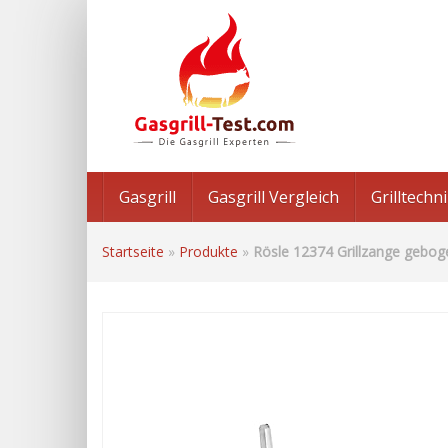
Skip
to
main
content
Gasgrill
Gasgrill Vergleich
Grilltech
Startseite
»
Produkte
»
Rösle 12374 Grillzange gebog