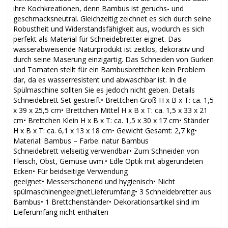
ihre Kochkreationen, denn Bambus ist geruchs- und
geschmacksneutral. Gleichzeitig zeichnet es sich durch seine
Robustheit und Widerstandsfähigkeit aus, wodurch es sich
perfekt als Material für Schneidebretter eignet. Das
wasserabweisende Naturprodukt ist zeitlos, dekorativ und
durch seine Maserung einzigartig. Das Schneiden von Gurken
und Tomaten stellt für ein Bambusbrettchen kein Problem
dar, da es wasserresistent und abwaschbar ist. In die
Spülmaschine sollten Sie es jedoch nicht geben. Details
Schneidebrett Set gestreift• Brettchen Groß H x B x T: ca. 1,5
x 39 x 25,5 cm• Brettchen Mittel H x B x T: ca. 1,5 x 33 x 21
cm• Brettchen Klein H x B x T: ca. 1,5 x 30 x 17 cm• Ständer
H x B x T: ca. 6,1 x 13 x 18 cm• Gewicht Gesamt: 2,7 kg•
Material: Bambus – Farbe: natur Bambus
Schneidebrett vielseitig verwendbar• Zum Schneiden von
Fleisch, Obst, Gemüse uvm.• Edle Optik mit abgerundeten
Ecken• Für beidseitige Verwendung
geeignet• Messerschonend und hygienisch• Nicht
spülmaschinengeeignetLieferumfang• 3 Schneidebretter aus
Bambus• 1 Brettchenständer• Dekorationsartikel sind im
Lieferumfang nicht enthalten