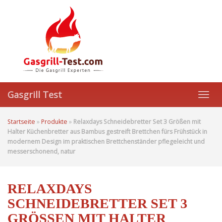
Skip
to
main
content
Gasgrill Test
Toggl
navig
Startseite
»
Produkte
»
Relaxdays Schneidebretter Set 3 Größen mit
Halter Küchenbretter aus Bambus gestreift Brettchen fürs Frühstück in
modernem Design im praktischen Brettchenständer pflegeleicht und
messerschonend, natur
RELAXDAYS
SCHNEIDEBRETTER SET 3
GRÖSSEN MIT HALTER K