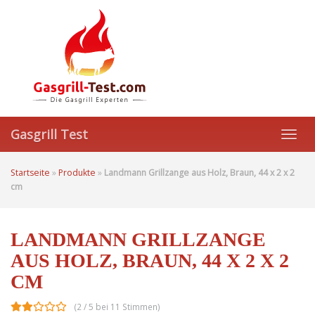
Skip
to
main
content
Gasgrill Test
Toggl
navig
Startseite
»
Produkte
»
Landmann Grillzange aus Holz, Braun, 44 x 2 x 2
cm
LANDMANN GRILLZANGE
AUS HOLZ, BRAUN, 44 X 2 X 2
CM
(2 / 5 bei 11 Stimmen)