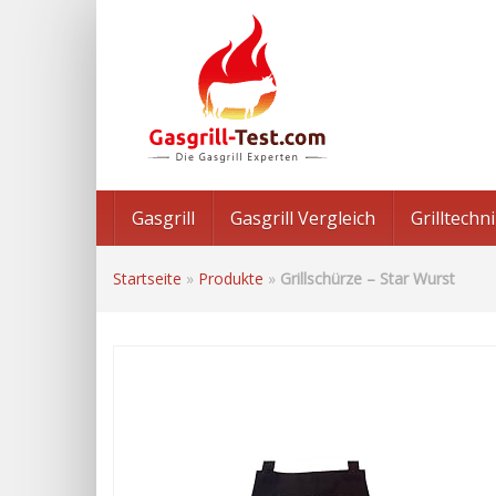
Skip
to
main
content
Gasgrill
Gasgrill Vergleich
Grilltech
Startseite
»
Produkte
»
Grillschürze – Star Wurst