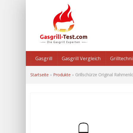
Skip
to
main
content
Gasgrill
Gasgrill Vergleich
Grilltech
Startseite
»
Produkte
»
Grillschürze Original Rahmen