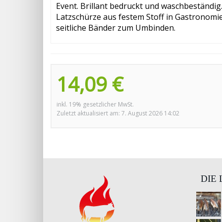
Event. Brillant bedruckt und waschbestän
Latzschürze aus festem Stoff in Gastronomieq
seitliche Bänder zum Umbinden.
14,09 €
inkl. 19% gesetzlicher MwSt.
Zuletzt aktualisiert am: 7. August 2026 14:02
DIE