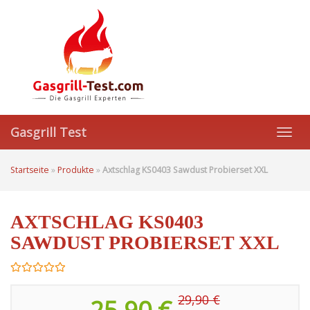
Skip
to
main
content
Gasgrill Test
Toggl
navig
Startseite
»
Produkte
»
Axtschlag KS0403 Sawdust Probierset XXL
AXTSCHLAG KS0403
SAWDUST PROBIERSET XXL
29,90 €
25,90 €