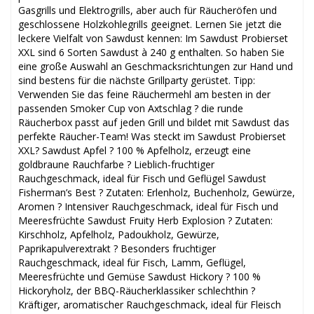
Gasgrills und Elektrogrills, aber auch für Räucheröfen und
geschlossene Holzkohlegrills geeignet. Lernen Sie jetzt die
leckere Vielfalt von Sawdust kennen: Im Sawdust Probierset
XXL sind 6 Sorten Sawdust à 240 g enthalten. So haben Sie
eine große Auswahl an Geschmacksrichtungen zur Hand und
sind bestens für die nächste Grillparty gerüstet. Tipp:
Verwenden Sie das feine Räuchermehl am besten in der
passenden Smoker Cup von Axtschlag ? die runde
Räucherbox passt auf jeden Grill und bildet mit Sawdust das
perfekte Räucher-Team! Was steckt im Sawdust Probierset
XXL? Sawdust Apfel ? 100 % Apfelholz, erzeugt eine
goldbraune Rauchfarbe ? Lieblich-fruchtiger
Rauchgeschmack, ideal für Fisch und Geflügel Sawdust
Fisherman’s Best ? Zutaten: Erlenholz, Buchenholz, Gewürze,
Aromen ? Intensiver Rauchgeschmack, ideal für Fisch und
Meeresfrüchte Sawdust Fruity Herb Explosion ? Zutaten:
Kirschholz, Apfelholz, Padoukholz, Gewürze,
Paprikapulverextrakt ? Besonders fruchtiger
Rauchgeschmack, ideal für Fisch, Lamm, Geflügel,
Meeresfrüchte und Gemüse Sawdust Hickory ? 100 %
Hickoryholz, der BBQ-Räucherklassiker schlechthin ?
Kräftiger, aromatischer Rauchgeschmack, ideal für Fleisch