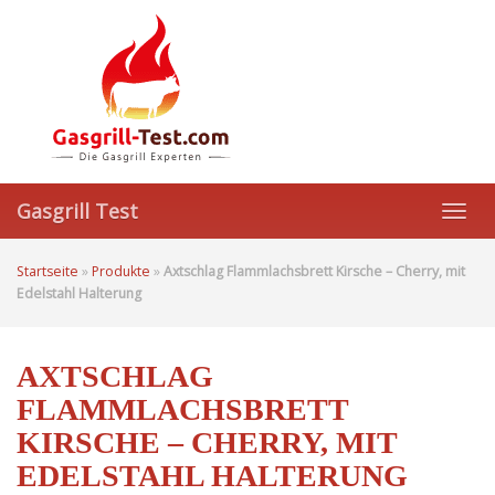
Skip
to
main
content
Gasgrill Test
Toggl
navig
Startseite
»
Produkte
»
Axtschlag Flammlachsbrett Kirsche – Cherry, mit
Edelstahl Halterung
AXTSCHLAG
FLAMMLACHSBRETT
KIRSCHE – CHERRY, MIT
EDELSTAHL HALTERUNG