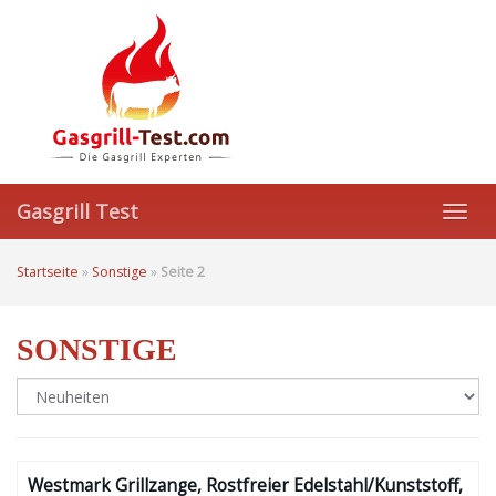
Skip
to
main
content
Gasgrill Test
Toggl
navig
Startseite
»
Sonstige
»
Seite 2
SONSTIGE
Westmark Grillzange, Rostfreier Edelstahl/Kunststoff,