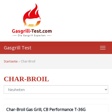
Skip
to
main
content
Gasgrill Test
Toggl
navig
Startseite
»
Char-Broil
CHAR-BROIL
Char-Broil Gas Grill, CB Performance T-36G